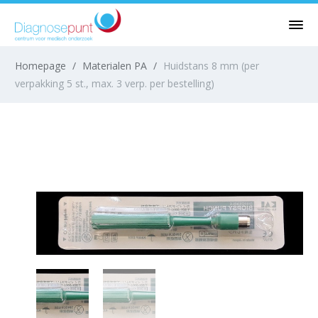
Homepage
/
Materialen PA
/
Huidstans 8 mm (per
verpakking 5 st., max. 3 verp. per bestelling)