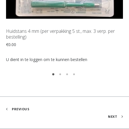
Add to Cart
Huidstans 4 mm (per verpakking 5 st., max. 3 verp. per
PA
bestelling)
€
0
€
0.00
U d
U dient in te loggen om te kunnen bestellen
PREVIOUS
NEXT