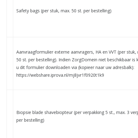
Safety bags (per stuk, max. 50 st. per bestelling)
Aanvraagformulier externe aanvragers, HA en VVT (per stuk,
50 st. per bestelling). Indien ZorgDomein niet beschikbaar is 
u dit formulier downloaden via (kopieer naar uw adresbalk):
https://webshare.iprova.nl/mj8jvr1f0920t1k9
Biopsie blade shavebiopteur (per verpakking 5 st., max. 3 ver
per bestelling)