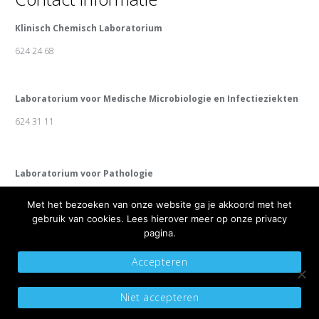
Klinisch Chemisch Laboratorium
624 24 68
Laboratorium voor Medische Microbiologie en Infectieziekten
624 31 11
Laboratorium voor Pathologie
624 31 10
Met het bezoeken van onze website ga je akkoord met het
gebruik van cookies. Lees hierover meer op onze privacy
pagina.
Accepteren
Copyright 2019 Diagnosepunt
Algemene voorwaarden
Sitemap
Niet accepteren
Privacyverklaring
Ontwikkeld door Best4u Group B.V.