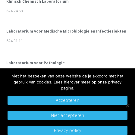
Klinisch Chemisch Laboratorium
624 24 68
Laboratorium voor Medische Microbiologie en Infectieziekten
624 31 11
Laboratorium voor Pathologie
624 31 10
Met het bezoeken van onze website ga je akkoord met het
gebruik van cookies. Lees hierover meer op onze privacy
pagina.
Accepteren
Copyright 2019 Diagnosepunt
Algemene voorwaarden
Sitemap
Niet accepteren
Privacyverklaring
Ontwikkeld door Best4u Group B.V.
Privacy policy