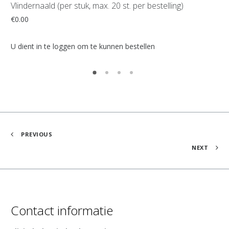
Saf
Vlindernaald (per stuk, max. 20 st. per bestelling)
€
0
€
0.00
U d
U dient in te loggen om te kunnen bestellen
PREVIOUS
NEXT
Contact informatie