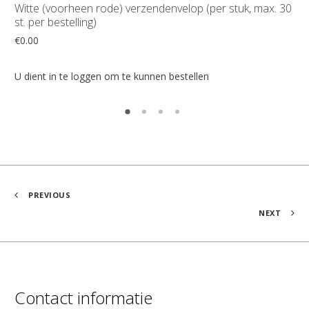
Witte (voorheen rode) verzendenvelop (per stuk, max. 30
Aa
st. per bestelling)
mi
aa
€
0.00
aa
de
U dient in te loggen om te kunnen bestellen
we
PD
ht
ist
€
0
U d
PREVIOUS
NEXT
Contact informatie