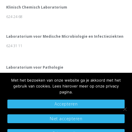
Klinisch Chemisch Laboratorium
624 24 68
Laboratorium voor Medische Microbiologie en Infectieziekten
624 31 11
Laboratorium voor Pathologie
624 31 10
Met het bezoeken van onze website ga je akkoord met het
gebruik van cookies. Lees hierover meer op onze privacy
pagina.
Accepteren
Copyright 2019 Diagnosepunt
Algemene voorwaarden
Sitemap
Niet accepteren
Privacyverklaring
Ontwikkeld door Best4u Group B.V.